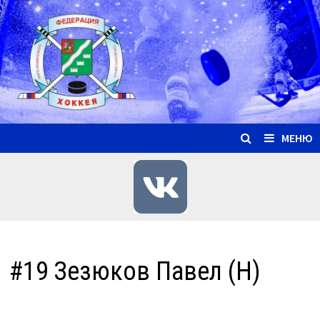
Перейти
к
содержимому
МЕНЮ
#19 Зезюков Павел (Н)