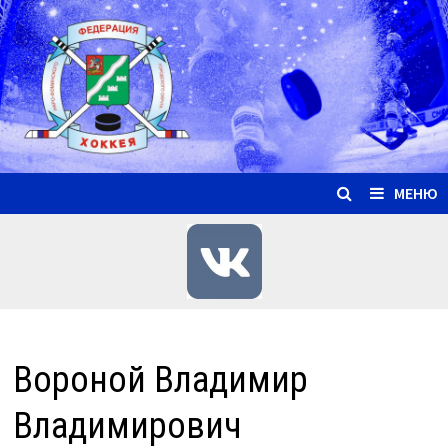
Перейти
к
содержимому
МЕНЮ
Вороной Владимир
Владимирович