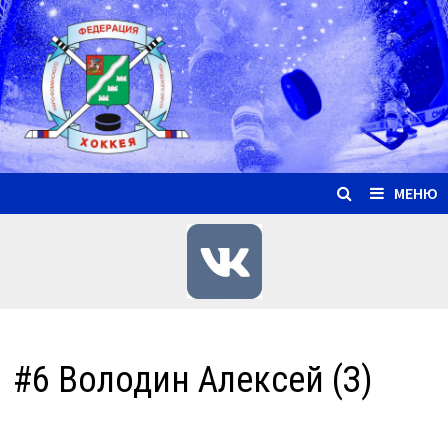
Перейти
к
содержимому
МЕНЮ
#6 Володин Алексей (З)