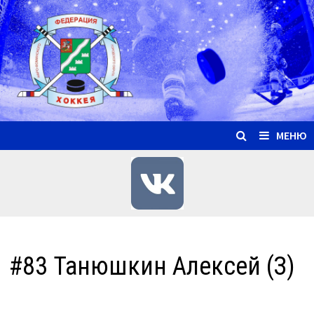
Перейти
к
содержимому
МЕНЮ
#83 Танюшкин Алексей (З)