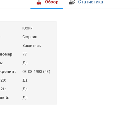
Обзор
Статистика
Юрий
:
Сюркин
Защитник
номер:
77
ь:
Да
ждения :
03-08-1983 (43)
20:
Да
21:
Да
авый:
Да