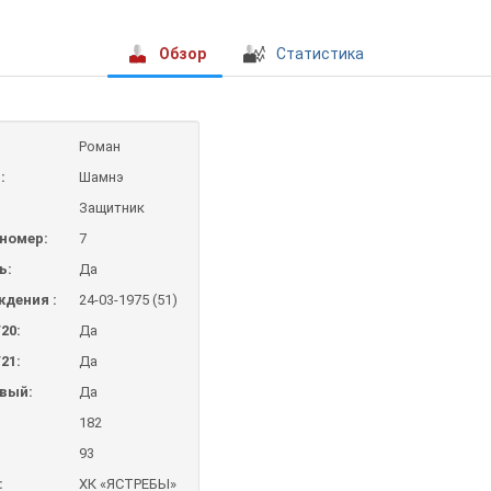
Обзор
Статистика
Роман
:
Шамнэ
Защитник
номер:
7
ь:
Да
ждения :
24-03-1975 (51)
20:
Да
21:
Да
авый:
Да
182
93
:
ХК «ЯСТРЕБЫ»