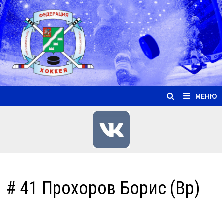
Перейти
к
содержимому
МЕНЮ
# 41 Прохоров Борис (Вр)