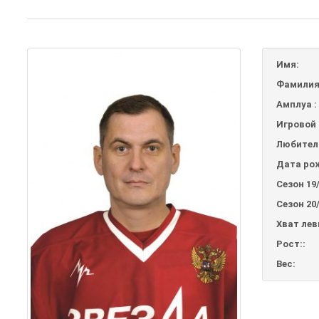
Имя:
Фамилия
Амплуа :
Игровой 
Любител
Дата ро
Сезон 19/
Сезон 20/
Хват лев
Рост::
Вес: