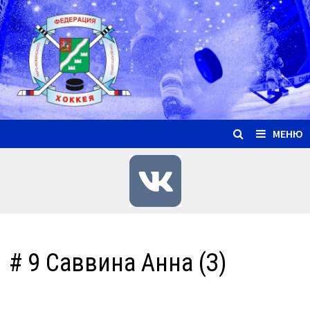
Перейти
к
содержимому
МЕНЮ
# 9 Саввина Анна (З)