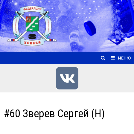
Перейти
к
содержимому
МЕНЮ
#60 Зверев Сергей (Н)