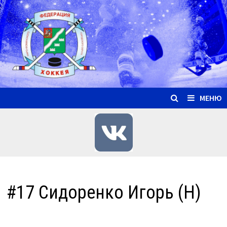
Перейти
к
содержимому
МЕНЮ
#17 Сидоренко Игорь (Н)