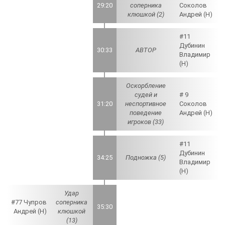
29:20
соперника
Соколов
клюшкой (2)
Андрей (Н)
#11
Дубинин
30:33
АВТОР
Владимир
(Н)
Оскорбление
судей и
# 9
31:20
неспортивное
Соколов
поведение
Андрей (Н)
игроков (33)
#11
Дубинин
34:25
Подножка (5)
Владимир
(Н)
Удар
#77 Чупров
соперника
35:30
Андрей (Н)
клюшкой
(13)