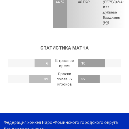
44:52
АВТОР
(ПЕРЕДАЧА:
#11
Дубинин
Владимир
(Н))
СТАТИСТИКА МАТЧА
Штрафное
6
10
время
Броски
32
полевых
32
игроков
Федерация хоккея Наро-Фоминского городского округа.
Все права защищены.