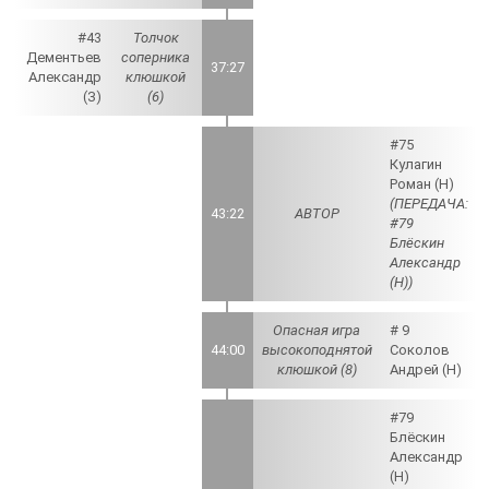
#43
Толчок
Дементьев
соперника
37:27
Александр
клюшкой
(З)
(6)
#75
Кулагин
Роман (Н)
(ПЕРЕДАЧА:
43:22
АВТОР
#79
Блёскин
Александр
(Н))
Опасная игра
# 9
44:00
высокоподнятой
Соколов
клюшкой (8)
Андрей (Н)
#79
Блёскин
Александр
(Н)