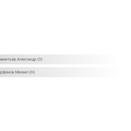
ементьев Александр (З)
арфенов Михаил (Н)