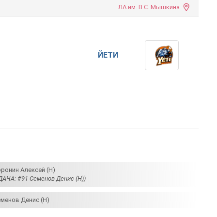
ЛА им. В.С. Мышкина
ЙЕТИ
оронин Алексей (Н)
ДАЧА: #91 Семенов Денис (Н))
еменов Денис (Н)