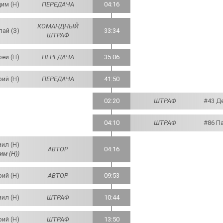
дим (Н)
ПЕРЕДАЧА
04:16
КОМАНДНЫЙ
ай (З)
33:34
ШТРАФ
ей (Н)
ПЕРЕДАЧА
35:06
ий (Н)
ПЕРЕДАЧА
41:50
02:20
ШТРАФ
#43 Д
04:10
ШТРАФ
#86 П
иил (Н)
АВТОР
04:16
им (Н))
ий (Н)
АВТОР
09:53
иил (Н)
ШТРАФ
10:44
ий (Н)
ШТРАФ
13:50