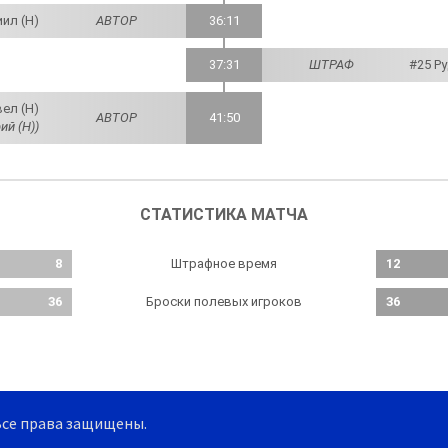
иил (Н)
АВТОР
36:11
37:31
ШТРАФ
#25 Ру
ел (Н)
АВТОР
41:50
ий (Н))
СТАТИСТИКА МАТЧА
Штрафное время
8
12
Броски полевых игроков
36
36
Все права защищены.