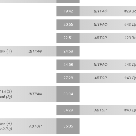
19:42
ШТРАФ
#29 В
20:55
ШТРАФ
#43 Д
22:51
АВТОР
#29 В
ий (Н)
ШТРАФ
24:58
24:58
ШТРАФ
#43 Д
27:28
АВТОР
#43 Д
ай (З)
ШТРАФ
33:34
й (З))
34:29
АВТОР
#43 Д
ий (Н)
АВТОР
35:06
ей (Н))