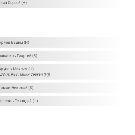
кин Сергей (Н)
иряев Вадим (Н)
фанасьев Георгий (З)
урунов Максим (Н)
АЧА: #88 Пакин Сергей (Н))
ромов Николай (З)
ензеров Геннадий (Н)