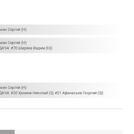
кин Сергей (Н)
кин Сергей (Н)
ДАЧА: #70 Ширяев Вадим (Н))
кин Сергей (Н)
АЧА: #20 Хромов Николай (З), #21 Афанасьев Георгий (З))