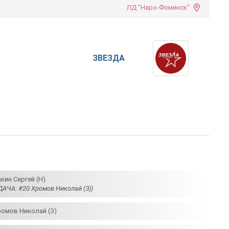
ЛД "Наро-Фоминск"
ЗВЕЗДА
кин Сергей (Н)
ДАЧА: #20 Хромов Николай (З))
ромов Николай (З)