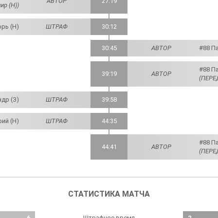
АВТОР
27:19
р (Н))
рь (Н)
ШТРАФ
30:12
30:45
АВТОР
#88 Па
#88 Па
39:19
АВТОР
(ПЕРЕ
др (З)
ШТРАФ
39:58
ий (Н)
ШТРАФ
44:35
#88 Па
44:41
АВТОР
(ПЕРЕД
СТАТИСТИКА МАТЧА
Штрафное время
6
2