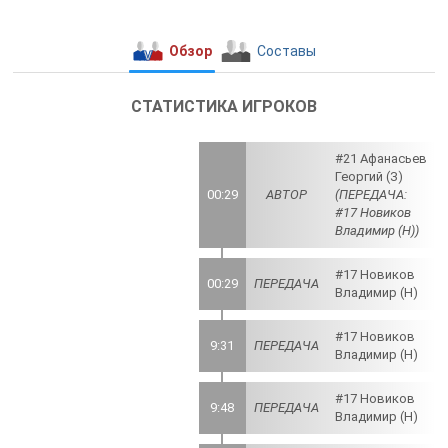
Обзор
Составы
СТАТИСТИКА ИГРОКОВ
#21 Афанасьев
Георгий (З)
00:29
АВТОР
(ПЕРЕДАЧА:
#17 Новиков
Владимир (Н))
#17 Новиков
00:29
ПЕРЕДАЧА
Владимир (Н)
#17 Новиков
9:31
ПЕРЕДАЧА
Владимир (Н)
#17 Новиков
9:48
ПЕРЕДАЧА
Владимир (Н)