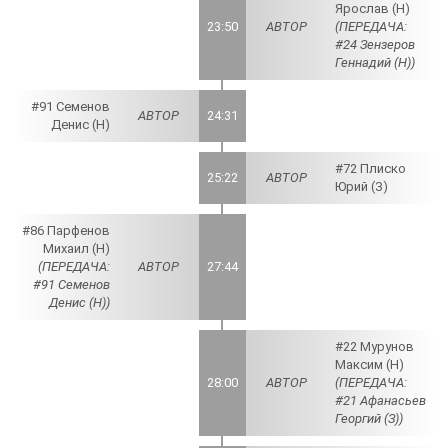
Ярослав (H)
23:50
АВТОР
(ПЕРЕДАЧА:
#24 Зензеров
Геннадий (Н))
#91 Семенов
АВТОР
24:31
Денис (Н)
#72 Плиско
25:22
АВТОР
Юрий (З)
#86 Парфенов
Михаил (Н)
(ПЕРЕДАЧА:
АВТОР
27:44
#91 Семенов
Денис (Н))
#22 Мурунов
Максим (Н)
28:00
АВТОР
(ПЕРЕДАЧА:
#21 Афанасьев
Георгий (З))