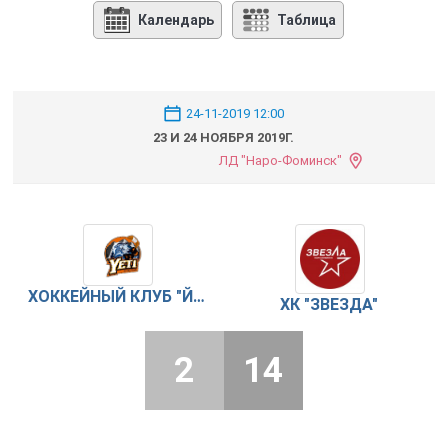
Календарь
Таблица
24-11-2019 12:00
23 И 24 НОЯБРЯ 2019Г.
ЛД "Наро-Фоминск"
ХОККЕЙНЫЙ КЛУБ "ЙЕТИ"
ХК "ЗВЕЗДА"
2
14