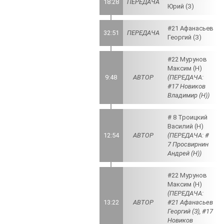
18:28
ПЕРЕДАЧА
Юрий (З)
#21 Афанасьев
32:51
ПЕРЕДАЧА
Георгий (З)
#22 Мурунов
Максим (Н)
9:48
АВТОР
(ПЕРЕДАЧА:
#17 Новиков
Владимир (Н))
# 8 Троицкий
Василий (Н)
12:54
АВТОР
(ПЕРЕДАЧА: #
7 Просвирнин
Андрей (Н))
#22 Мурунов
Максим (Н)
(ПЕРЕДАЧА:
13:22
АВТОР
#21 Афанасьев
Георгий (З), #17
Новиков