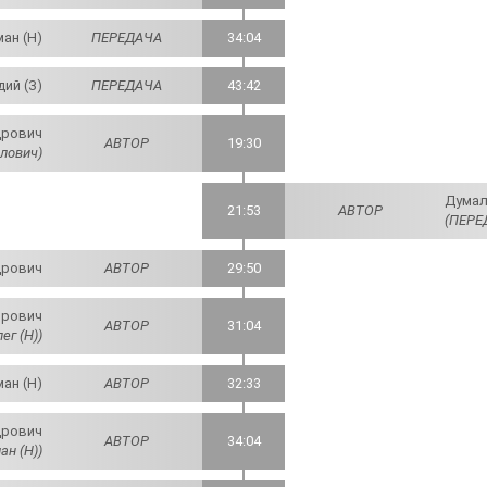
ан (Н)
ПЕРЕДАЧА
34:04
дий (З)
ПЕРЕДАЧА
43:42
дрович
АВТОР
19:30
лович)
Думал
21:53
АВТОР
(ПЕРЕ
дрович
АВТОР
29:50
орович
АВТОР
31:04
ег (Н))
ан (Н)
АВТОР
32:33
дрович
АВТОР
34:04
ан (Н))