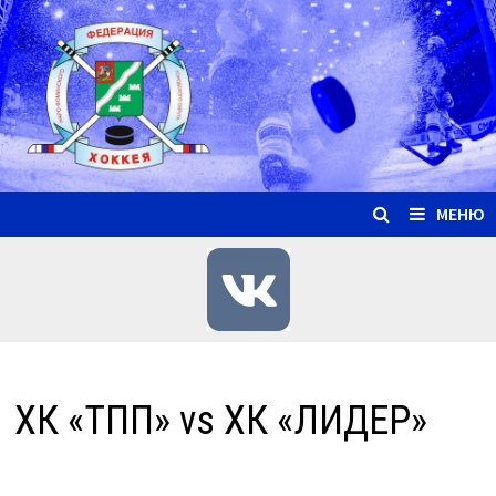
Перейти
к
содержимому
МЕНЮ
ХК «ТПП» vs ХК «ЛИДЕР»