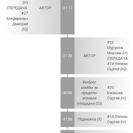
(Н)
(ПЕРЕДАЧА:
АВТОР
31:17
#27
Алефиренко
Дмитрий
(Н))
#22
Мурунов
Максим (Н)
31:26
АВТОР
(ПЕРЕДАЧА:
#14 Ляпкин
Сергей (Н))
Выброс
шайбы за
#20
40:06
пределы
Бегишев
игровой
Сергей (Н)
площадки (23)
#14 Ляпкин
41:56
Подножка (5)
Сергей (Н)