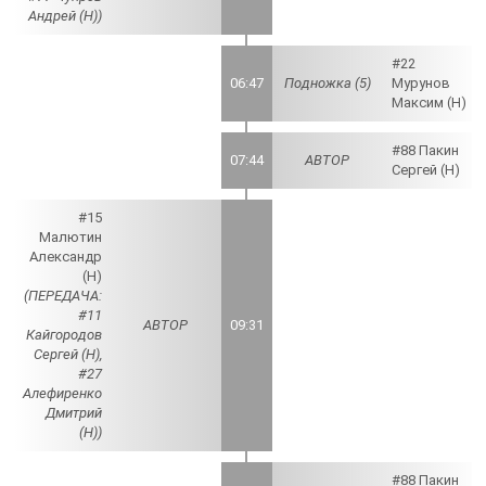
Андрей (Н))
#22
06:47
Подножка (5)
Мурунов
Максим (Н)
#88 Пакин
07:44
АВТОР
Сергей (Н)
#15
Малютин
Александр
(Н)
(ПЕРЕДАЧА:
#11
АВТОР
09:31
Кайгородов
Сергей (Н),
#27
Алефиренко
Дмитрий
(Н))
#88 Пакин