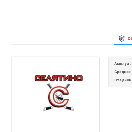
О
Амплуа :
Среднее 
Стадион