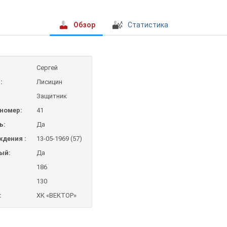
Обзор
Статистика
Сергей
:
Лисицин
Защитник
номер:
41
ь:
Да
ждения :
13-05-1969 (57)
ый:
Да
186
130
:
ХК «ВЕКТОР»